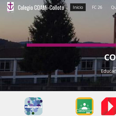
Colegio COAMi-Colloto
Inicio
FC 26
Qu
Sk
CO
Educac