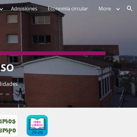
Admisiones
Economía circular
More
ion
OSO
lidades