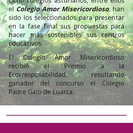
Ocho colegios asturianos, entre ellos
el
Colegio Amor Misericordioso
, han
sido los seleccionados para presentar
en la fase final sus propuestas para
hacer más sostenibles sus centros
educativos.
El Colegio Amor Misericordioso
recibió el Premio a la
Ecorresposabilidad, resultando
ganador del concurso el Colegio
Padre Galo de Luarca.